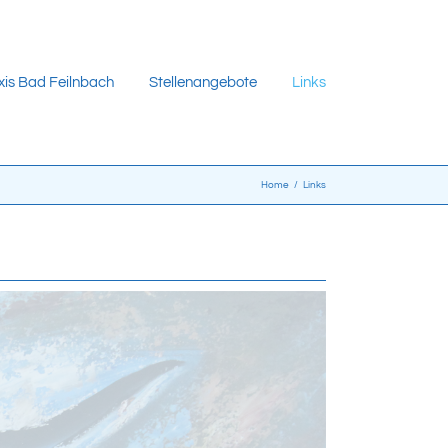
xis Bad Feilnbach
Stellenangebote
Links
Home
/
Links