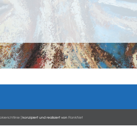
kierichtlinie
| konzipiert und realisiert von
RankNet