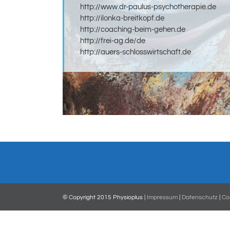
http://www.dr-paulus-psychotherapie.de
http://ilonka-breitkopf.de
http://coaching-beim-gehen.de
http://frei-ag.de/de
http://auers-schlosswirtschaft.de
© Copyright 2015 Physioplus |
Impressum
|
Datenschutz
|
Coo