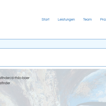
Start
Leistungen
Team
Pra
inder/d-thilo-baer
sfinder